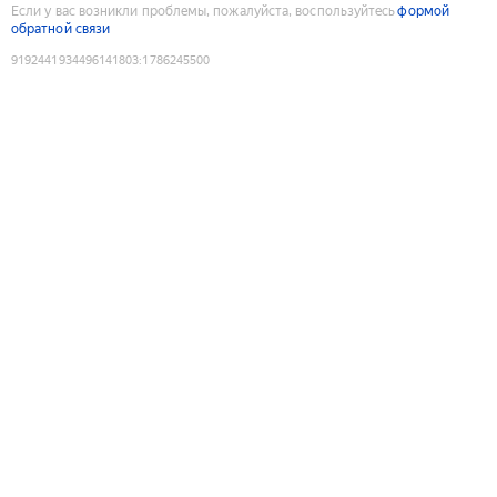
Если у вас возникли проблемы, пожалуйста, воспользуйтесь
формой
обратной связи
9192441934496141803
:
1786245500