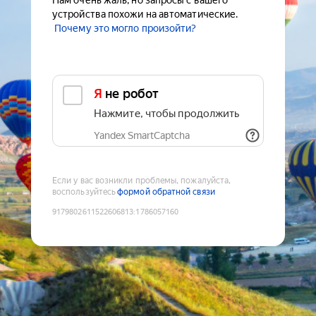
Нам очень жаль, но запросы с вашего
устройства похожи на автоматические.
Почему это могло произойти?
Я не робот
Нажмите, чтобы продолжить
Yandex SmartCaptcha
Если у вас возникли проблемы, пожалуйста,
воспользуйтесь
формой обратной связи
9179802611522606813
:
1786057160