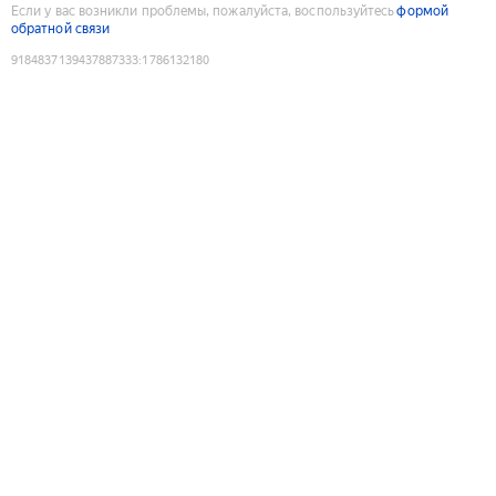
Если у вас возникли проблемы, пожалуйста, воспользуйтесь
формой
обратной связи
9184837139437887333
:
1786132180