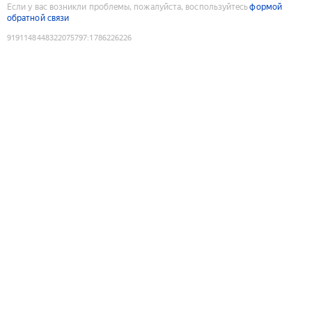
Если у вас возникли проблемы, пожалуйста, воспользуйтесь
формой
обратной связи
9191148448322075797
:
1786226226