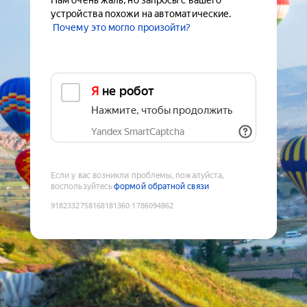
Нам очень жаль, но запросы с вашего
устройства похожи на автоматические.
Почему это могло произойти?
Я не робот
Нажмите, чтобы продолжить
Yandex SmartCaptcha
Если у вас возникли проблемы, пожалуйста,
воспользуйтесь
формой обратной связи
9182332758168181360
:
1786094862