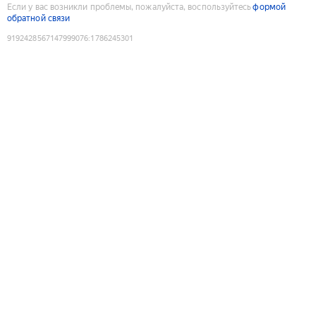
Если у вас возникли проблемы, пожалуйста, воспользуйтесь
формой
обратной связи
9192428567147999076
:
1786245301