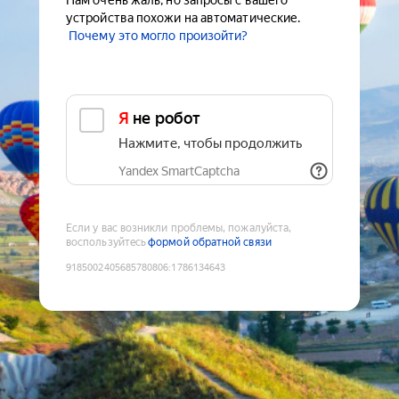
Нам очень жаль, но запросы с вашего
устройства похожи на автоматические.
Почему это могло произойти?
Я не робот
Нажмите, чтобы продолжить
Yandex SmartCaptcha
Если у вас возникли проблемы, пожалуйста,
воспользуйтесь
формой обратной связи
9185002405685780806
:
1786134643