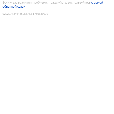
Если у вас возникли проблемы, пожалуйста, воспользуйтесь
формой
обратной связи
9202077346135065763
:
1786389079