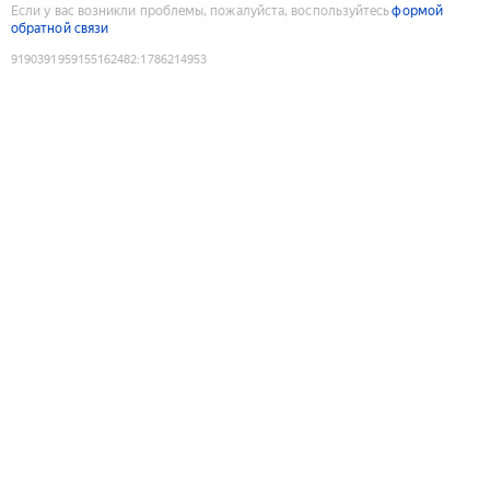
Если у вас возникли проблемы, пожалуйста, воспользуйтесь
формой
обратной связи
9190391959155162482
:
1786214953