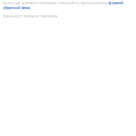
Если у вас возникли проблемы, пожалуйста, воспользуйтесь
формой
обратной связи
9189314917119759016
:
1786198904