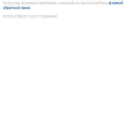
Если у вас возникли проблемы, пожалуйста, воспользуйтесь
формой
обратной связи
9173742756333113072
:
1785966861