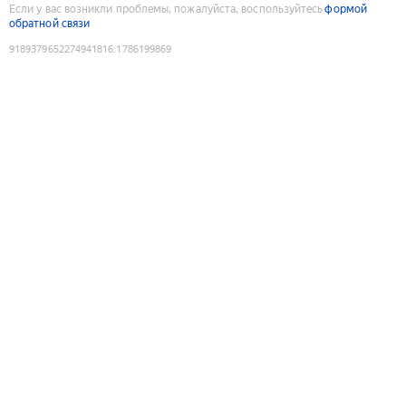
Если у вас возникли проблемы, пожалуйста, воспользуйтесь
формой
обратной связи
9189379652274941816
:
1786199869