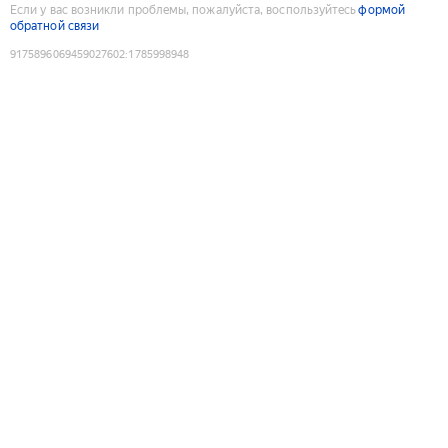
Если у вас возникли проблемы, пожалуйста, воспользуйтесь
формой
обратной связи
9175896069459027602
:
1785998948