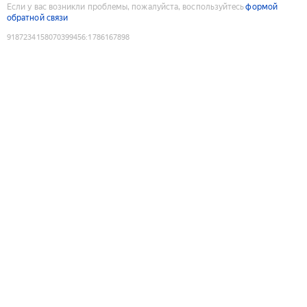
Если у вас возникли проблемы, пожалуйста, воспользуйтесь
формой
обратной связи
9187234158070399456
:
1786167898