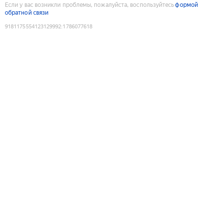
Если у вас возникли проблемы, пожалуйста, воспользуйтесь
формой
обратной связи
9181175554123129992
:
1786077618