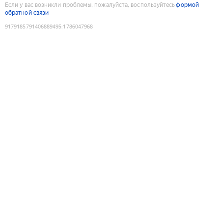
Если у вас возникли проблемы, пожалуйста, воспользуйтесь
формой
обратной связи
9179185791406889495
:
1786047968