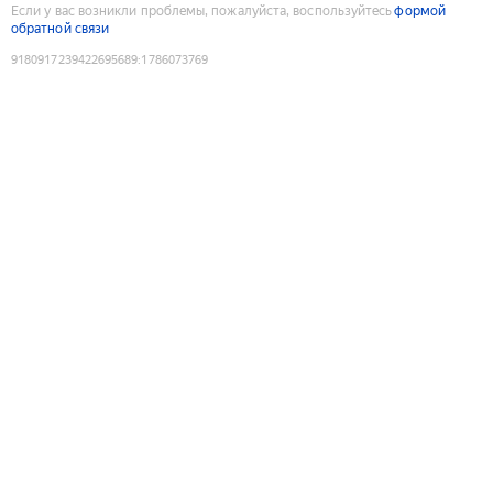
Если у вас возникли проблемы, пожалуйста, воспользуйтесь
формой
обратной связи
9180917239422695689
:
1786073769