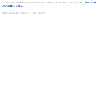
Если у вас возникли проблемы, пожалуйста, воспользуйтесь
формой
обратной связи
9185785958516083724
:
1786146319