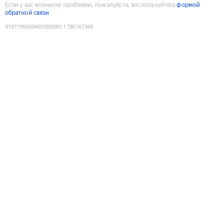
Если у вас возникли проблемы, пожалуйста, воспользуйтесь
формой
обратной связи
9187198659493385880
:
1786167369