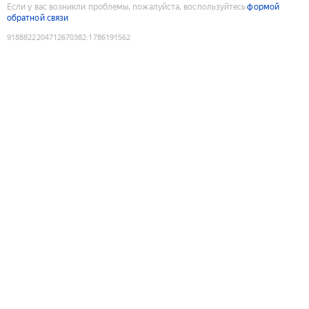
Если у вас возникли проблемы, пожалуйста, воспользуйтесь
формой
обратной связи
9188822204712670382
:
1786191562