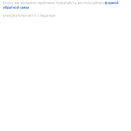
Если у вас возникли проблемы, пожалуйста, воспользуйтесь
формой
обратной связи
9193538370793135111
:
1786261839