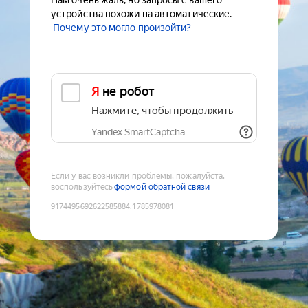
Нам очень жаль, но запросы с вашего
устройства похожи на автоматические.
Почему это могло произойти?
Я не робот
Нажмите, чтобы продолжить
Yandex SmartCaptcha
Если у вас возникли проблемы, пожалуйста,
воспользуйтесь
формой обратной связи
9174495692622585884
:
1785978081