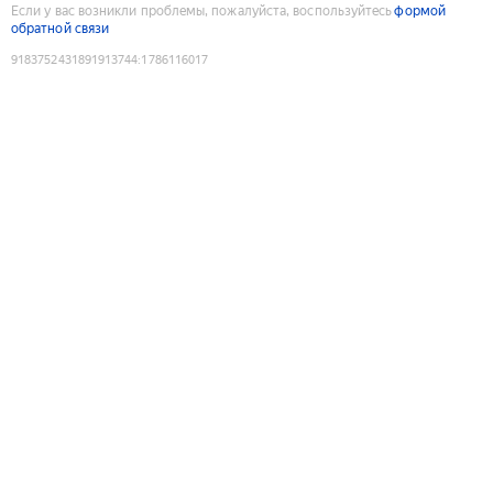
Если у вас возникли проблемы, пожалуйста, воспользуйтесь
формой
обратной связи
9183752431891913744
:
1786116017