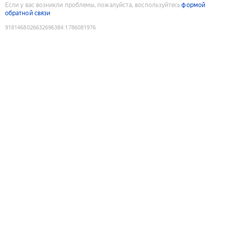
Если у вас возникли проблемы, пожалуйста, воспользуйтесь
формой
обратной связи
9181468026632696384
:
1786081976