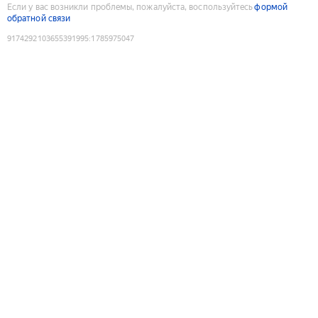
Если у вас возникли проблемы, пожалуйста, воспользуйтесь
формой
обратной связи
9174292103655391995
:
1785975047