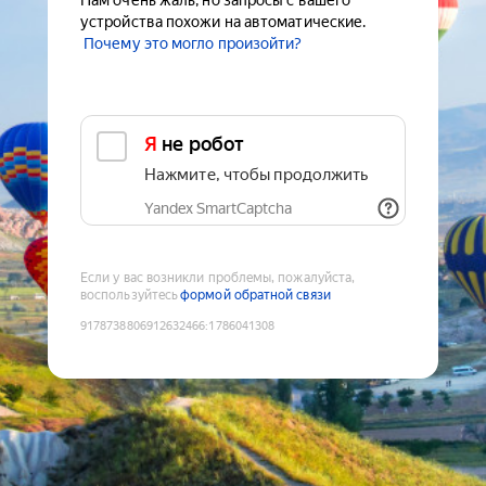
Нам очень жаль, но запросы с вашего
устройства похожи на автоматические.
Почему это могло произойти?
Я не робот
Нажмите, чтобы продолжить
Yandex SmartCaptcha
Если у вас возникли проблемы, пожалуйста,
воспользуйтесь
формой обратной связи
9178738806912632466
:
1786041308