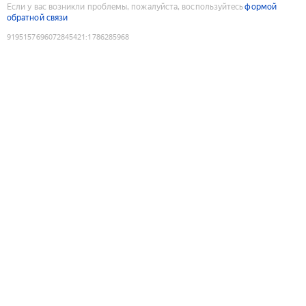
Если у вас возникли проблемы, пожалуйста, воспользуйтесь
формой
обратной связи
9195157696072845421
:
1786285968