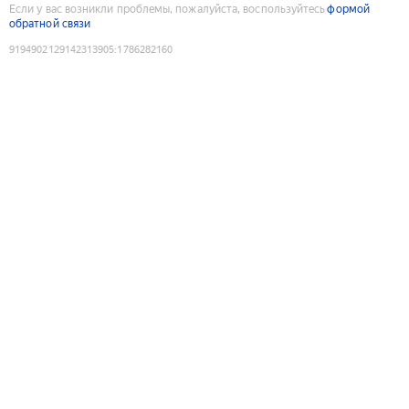
Если у вас возникли проблемы, пожалуйста, воспользуйтесь
формой
обратной связи
9194902129142313905
:
1786282160