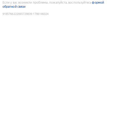
Если у вас возникли проблемы, пожалуйста, воспользуйтесь
формой
обратной связи
9185766222065729839
:
1786146024