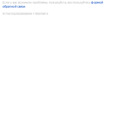
Если у вас возникли проблемы, пожалуйста, воспользуйтесь
формой
обратной связи
9174410625828008009
:
1785976813