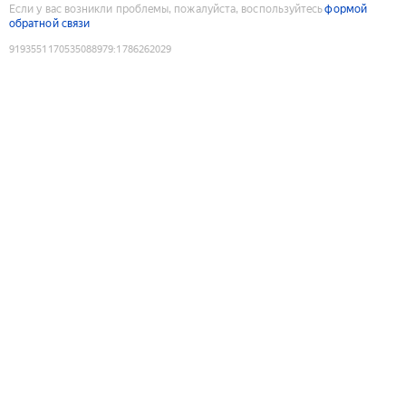
Если у вас возникли проблемы, пожалуйста, воспользуйтесь
формой
обратной связи
9193551170535088979
:
1786262029