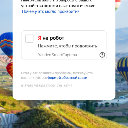
Нам очень жаль, но запросы с вашего
устройства похожи на автоматические.
Почему это могло произойти?
Я не робот
Нажмите, чтобы продолжить
Yandex SmartCaptcha
Если у вас возникли проблемы, пожалуйста,
воспользуйтесь
формой обратной связи
9187089745833647045
:
1786165747