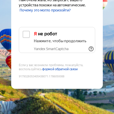
Нам очень жаль, но запросы с вашего
устройства похожи на автоматические.
Почему это могло произойти?
Я не робот
Нажмите, чтобы продолжить
Yandex SmartCaptcha
Если у вас возникли проблемы, пожалуйста,
воспользуйтесь
формой обратной связи
9179328053405438071
:
1786050088