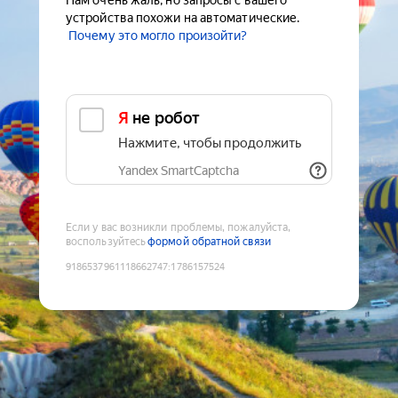
Нам очень жаль, но запросы с вашего
устройства похожи на автоматические.
Почему это могло произойти?
Я не робот
Нажмите, чтобы продолжить
Yandex SmartCaptcha
Если у вас возникли проблемы, пожалуйста,
воспользуйтесь
формой обратной связи
9186537961118662747
:
1786157524