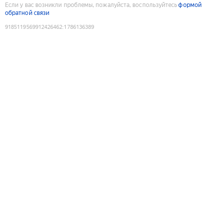
Если у вас возникли проблемы, пожалуйста, воспользуйтесь
формой
обратной связи
9185119569912426462
:
1786136389