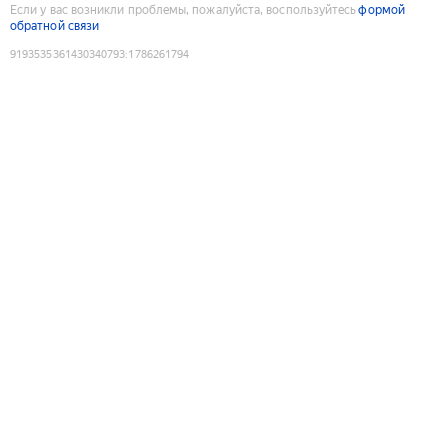
Если у вас возникли проблемы, пожалуйста, воспользуйтесь
формой
обратной связи
9193535361430340793
:
1786261794