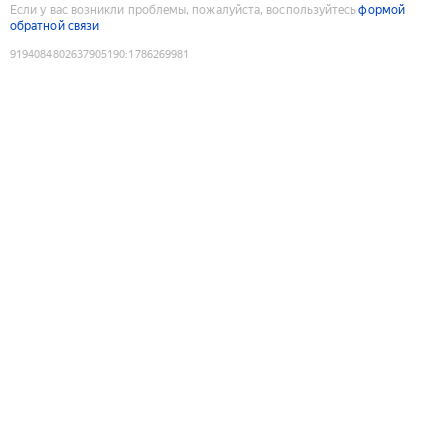
Если у вас возникли проблемы, пожалуйста, воспользуйтесь
формой
обратной связи
9194084802637905190
:
1786269981