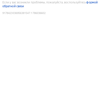
Если у вас возникли проблемы, пожалуйста, воспользуйтесь
формой
обратной связи
9178423036956381547
:
1786036602