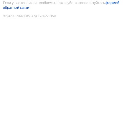
Если у вас возникли проблемы, пожалуйста, воспользуйтесь
формой
обратной связи
9194700096430851474
:
1786279150