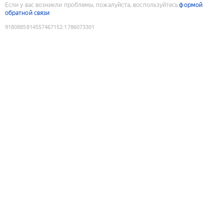
Если у вас возникли проблемы, пожалуйста, воспользуйтесь
формой
обратной связи
9180885814557467152
:
1786073301