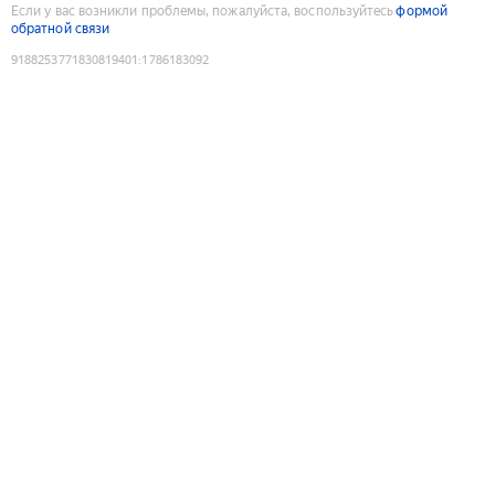
Если у вас возникли проблемы, пожалуйста, воспользуйтесь
формой
обратной связи
9188253771830819401
:
1786183092