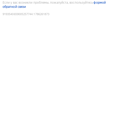
Если у вас возникли проблемы, пожалуйста, воспользуйтесь
формой
обратной связи
9193540659005257744
:
1786261873