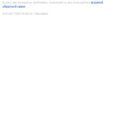
Если у вас возникли проблемы, пожалуйста, воспользуйтесь
формой
обратной связи
9191307776977818518
:
1786228600