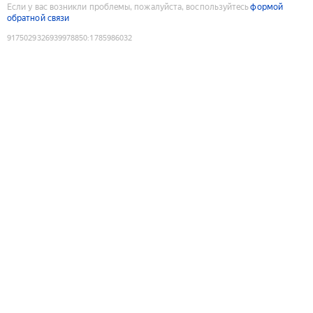
Если у вас возникли проблемы, пожалуйста, воспользуйтесь
формой
обратной связи
9175029326939978850
:
1785986032