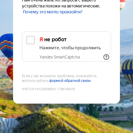
Нам очень жаль, но запросы с вашего
устройства похожи на автоматические.
Почему это могло произойти?
Я не робот
Нажмите, чтобы продолжить
Yandex SmartCaptcha
Если у вас возникли проблемы, пожалуйста,
воспользуйтесь
формой обратной связи
9187270141239296501
:
1786168435