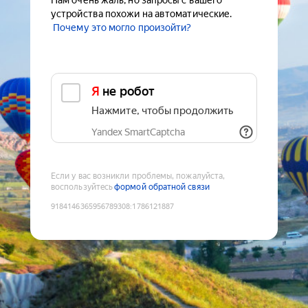
Нам очень жаль, но запросы с вашего
устройства похожи на автоматические.
Почему это могло произойти?
Я не робот
Нажмите, чтобы продолжить
Yandex SmartCaptcha
Если у вас возникли проблемы, пожалуйста,
воспользуйтесь
формой обратной связи
9184146365956789308
:
1786121887