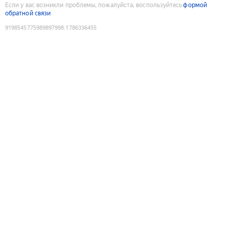
Если у вас возникли проблемы, пожалуйста, воспользуйтесь
формой
обратной связи
9198545775989897998
:
1786336455