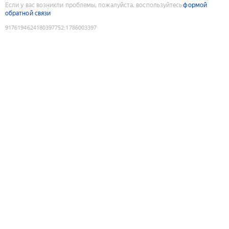
Если у вас возникли проблемы, пожалуйста, воспользуйтесь
формой
обратной связи
9176194624180397752
:
1786003397