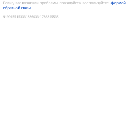
Если у вас возникли проблемы, пожалуйста, воспользуйтесь
формой
обратной связи
9199155153331836033
:
1786345535