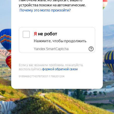
Нам очень жаль, но запросы с вашего
устройства похожи на автоматические.
Почему это могло произойти?
Я не робот
Нажмите, чтобы продолжить
Yandex SmartCaptcha
Если у вас возникли проблемы, пожалуйста,
воспользуйтесь
формой обратной связи
9189469277437873037
:
1786201204